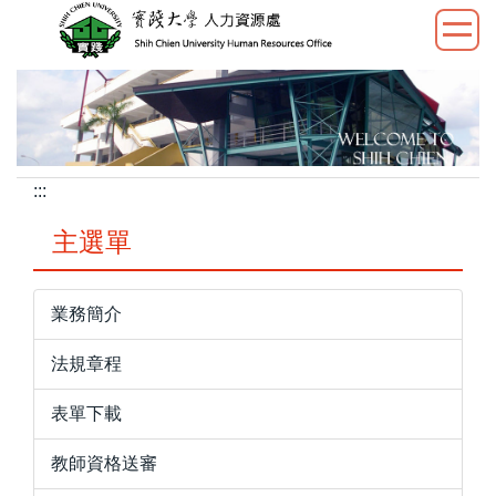
跳
到
主
要
內
容
區
:::
主選單
業務簡介
法規章程
表單下載
教師資格送審